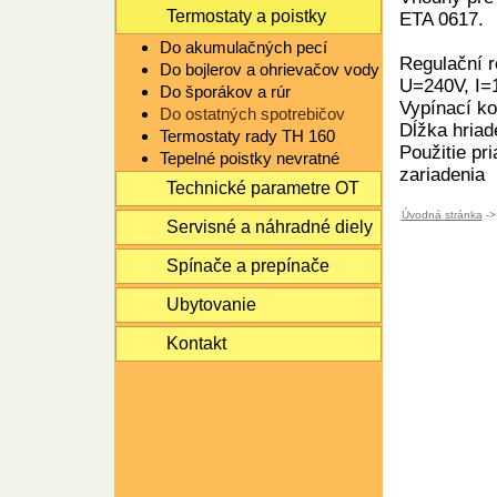
Termostaty a poistky
ETA 0617.
Do akumulačných pecí
Regulační 
Do bojlerov a ohrievačov vody
U=240V, I=
Do šporákov a rúr
Vypínací ko
Do ostatných spotrebičov
Dĺžka hria
Termostaty rady TH 160
Použitie pr
Tepelné poistky nevratné
zariadenia
Technické parametre OT
Úvodná stránka
->
Servisné a náhradné diely
Spínače a prepínače
Ubytovanie
Kontakt